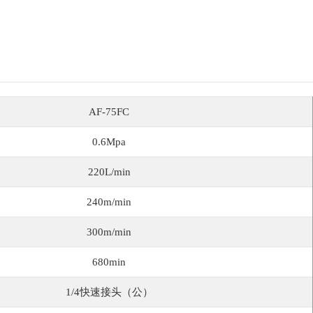
AF-75FC
0.6Mpa
220L/min
240m/min
300m/min
680min
1/4快速接头（公）