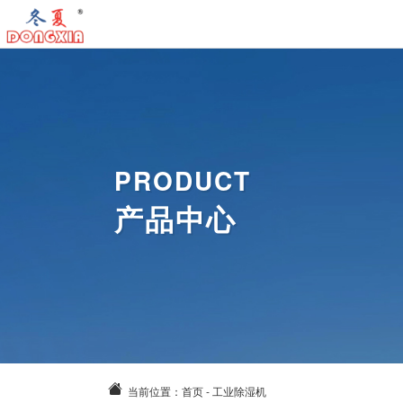
首
页
工
业
工
冷
业
工
PRODUCT
气
暖
业
气
产品中心
机
风
除
动
关
机
湿
风
于
新
机
扇
我
闻
案
们
资
例
联
讯
中
系
当前位置：
首页
-
工业除湿机