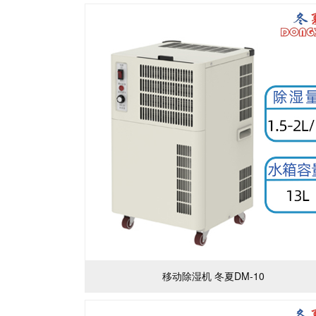
心
我
们
移动除湿机 冬夏DM-10