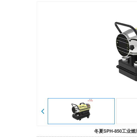
心
我
们
冬夏SPH-850工业