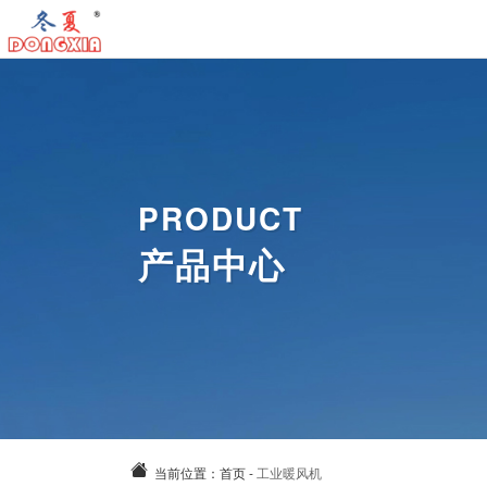
首
页
工
业
工
冷
业
工
PRODUCT
气
暖
业
气
产品中心
机
风
除
动
关
机
湿
风
于
新
机
扇
我
闻
案
们
资
例
联
讯
中
系
当前位置：
首页
-
工业暖风机