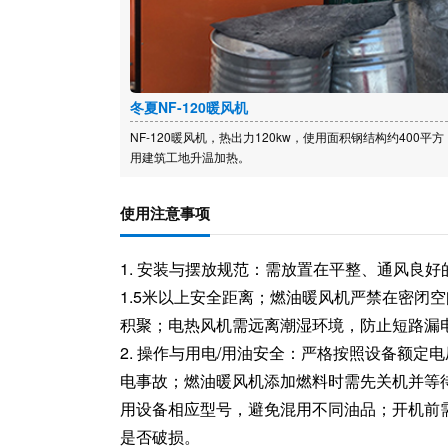
冬夏NF-120暖风机
NF-120暖风机，热出力120kw，使用面积钢结构约400平
用建筑工地升温加热。
使用注意事项
1. 安装与摆放规范：需放置在平整、通风良
1.5米以上安全距离；燃油暖风机严禁在密闭
积聚；电热风机需远离潮湿环境，防止短路漏
2. 操作与用电/用油安全：严格按照设备额
电事故；燃油暖风机添加燃料时需先关机并等
用设备相应型号，避免混用不同油品；开机前
是否破损。