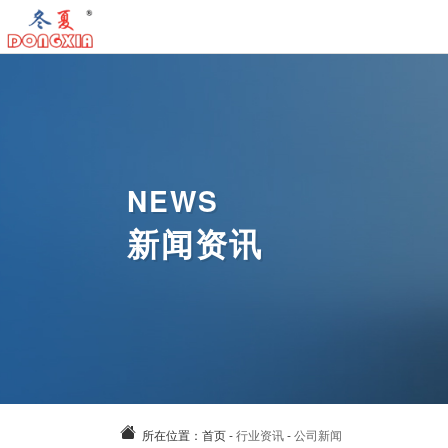
首
页
工
业
工
冷
业
工
NEWS
气
暖
业
气
新闻资讯
机
风
除
动
关
机
湿
风
于
新
机
扇
我
闻
案
们
资
例
联
讯
中
系
所在位置：
首页
-
行业资讯
-
公司新闻