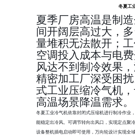
冬夏工
心
我
夏季厂房高温是制造
们
间开阔层高过大，多
量堆积无法散开；工
空调投入成本与电费
风达不到制冷效果，
精密加工厂深受困扰
式工业压缩冷气机，
高温场景降温需求。
冬夏工业冷气机依靠封闭式压缩机进行制冷作业
能稳定出冷风。可调节转向出风口，实现定点聚
设备整机插电启动即可使用，万向轮设计实现全